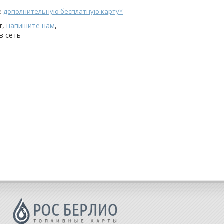
е
дополнительную бесплатную карту*
т,
напишите нам
,
в сеть