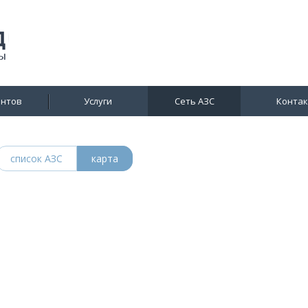
ентов
Услуги
Сеть АЗС
Конта
список АЗС
карта